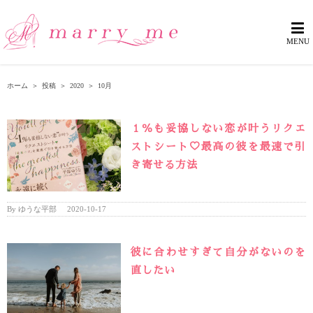
ホーム
＞
投稿
＞
2020
＞
10月
１％も妥協しない恋が叶うリクエ
ストシート♡最高の彼を最速で引
き寄せる方法
By
ゆうな平部
|
2020-10-17
彼に合わせすぎて自分がないのを
直したい