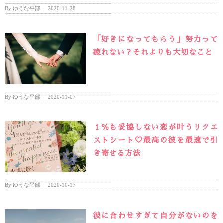
By
ゆうな平部
|
2020-11-28
「好きになってもらう」努力って
疲れない？それよりも大切なこと
By
ゆうな平部
|
2020-11-07
１％も妥協しない恋が叶うリクエ
ストシート♡最高の彼を最速で引
き寄せる方法
By
ゆうな平部
|
2020-10-17
彼に合わせすぎて自分がないのを