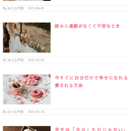
By
ゆうな平部
|
2021-06-01
彼から連絡がなくて不安なとき
By
ゆうな平部
|
2021-05-01
今すぐに自分だけで幸せになれる
愛される方法
By
ゆうな平部
|
2021-01-16
幸せは「なる」ものじゃない。