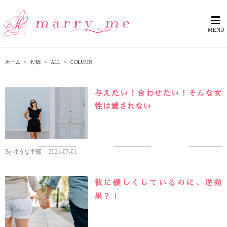
ホーム
＞
投稿
＞
ALL
＞
COLUMN
与えたい！合わせたい！そんな女
性は愛されない
By
ゆうな平部
|
2021-07-01
彼に優しくしているのに、逆効
果？！