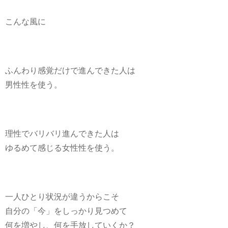
こんな風に
ふんわり感覚だけで進んできた人は
男性性を使う。
理性でバリバリ進んできた人は
ゆるめて感じる女性性を使う。
一人ひとり状況が違うからこそ
自分の「今」をしっかり見つめて
何を増やし、何を手放していくか？