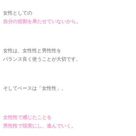
女性としての
自分の役割を果たせていないから。
女性は、女性性と男性性を
バランス良く使うことが大切です。
そしてベースは「女性性」。
女性性で感じたことを
男性性で現実にし、進んでいく。