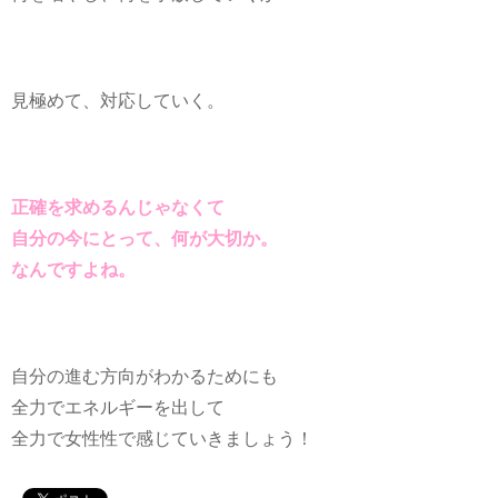
見極めて、対応していく。
正確を求めるんじゃなくて
自分の今にとって、何が大切か。
なんですよね。
自分の進む方向がわかるためにも
全力でエネルギーを出して
全力で女性性で感じていきましょう！