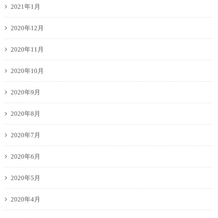
2021年1月
2020年12月
2020年11月
2020年10月
2020年9月
2020年8月
2020年7月
2020年6月
2020年5月
2020年4月